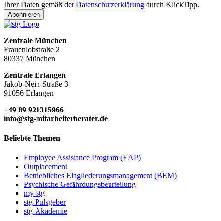
Ihrer Daten gemäß der
Datenschutzerklärung
durch KlickTipp.
Abonnieren
Zentrale München
Frauenlobstraße 2
80337 München
Zentrale Erlangen
Jakob-Nein-Straße 3
91056 Erlangen
+49 89 921315966
info@stg-mitarbeiterberater.de
Beliebte Themen
Employee Assistance Program (EAP)
Outplacement
Betriebliches Eingliederungsmanagement (BEM)
Psychische Gefährdungsbeurteilung
my-stg
stg-Pulsgeber
stg-Akademie