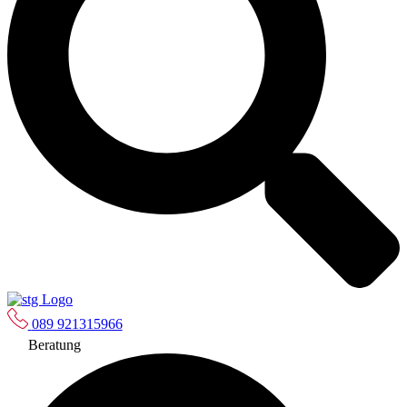
089 921315966
Beratung