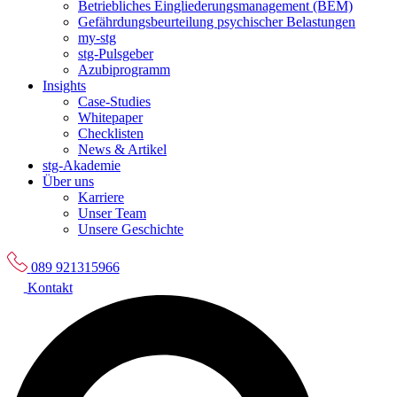
Betriebliches Eingliederungsmanagement (BEM)
Gefährdungsbeurteilung psychischer Belastungen
my-stg
stg-Pulsgeber
Azubiprogramm
Insights
Case-Studies
Whitepaper
Checklisten
News & Artikel
stg-Akademie
Über uns
Karriere
Unser Team
Unsere Geschichte
089 921315966
Kontakt