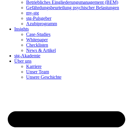
Betriebliches Eingliederungsmanagement (BEM)
Gefährdungsbeurteilung psychischer Belastungen
my-stg
stg-Pulsgeber
Azubiprogramm
Insights
Case-Studies
Whitepaper
Checklisten
News & Artikel
stg-Akademie
Über uns
Karriere
Unser Team
Unsere Geschichte