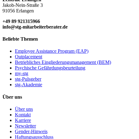
Jakob-Nein-Straße 3
91056 Erlangen
+49 89 921315966
info@stg-mitarbeiterberater.de
Beliebte Themen
Employee Assistance Program (EAP)
Outplacement
Betriebliches Eingliederungsmanagement (BEM)
Psychische Gefährdungsbeurteilung
my-stg
stg-Pulsgeber
stg-Akademie
Über uns
Über uns
Kontakt
Karriere
Newsletter
Gender-Hinweis
Haftungsausschluss