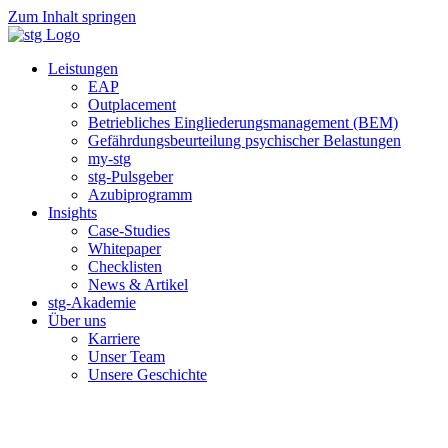
Zum Inhalt springen
Leistungen
EAP
Outplacement
Betriebliches Eingliederungsmanagement (BEM)
Gefährdungsbeurteilung psychischer Belastungen
my-stg
stg-Pulsgeber
Azubiprogramm
Insights
Case-Studies
Whitepaper
Checklisten
News & Artikel
stg-Akademie
Über uns
Karriere
Unser Team
Unsere Geschichte