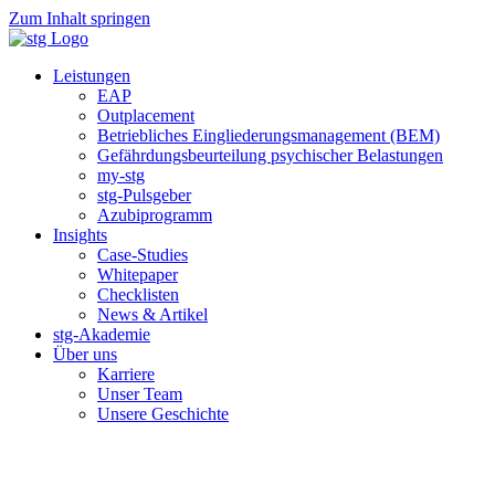
Zum Inhalt springen
Leistungen
EAP
Outplacement
Betriebliches Eingliederungsmanagement (BEM)
Gefährdungsbeurteilung psychischer Belastungen
my-stg
stg-Pulsgeber
Azubiprogramm
Insights
Case-Studies
Whitepaper
Checklisten
News & Artikel
stg-Akademie
Über uns
Karriere
Unser Team
Unsere Geschichte