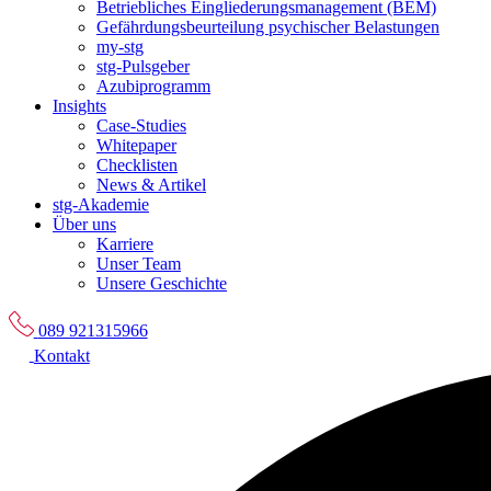
Betriebliches Eingliederungsmanagement (BEM)
Gefährdungsbeurteilung psychischer Belastungen
my-stg
stg-Pulsgeber
Azubiprogramm
Insights
Case-Studies
Whitepaper
Checklisten
News & Artikel
stg-Akademie
Über uns
Karriere
Unser Team
Unsere Geschichte
089 921315966
Kontakt