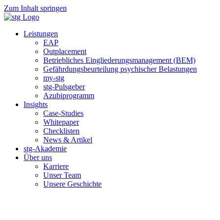
Zum Inhalt springen
Leistungen
EAP
Outplacement
Betriebliches Eingliederungsmanagement (BEM)
Gefährdungsbeurteilung psychischer Belastungen
my-stg
stg-Pulsgeber
Azubiprogramm
Insights
Case-Studies
Whitepaper
Checklisten
News & Artikel
stg-Akademie
Über uns
Karriere
Unser Team
Unsere Geschichte