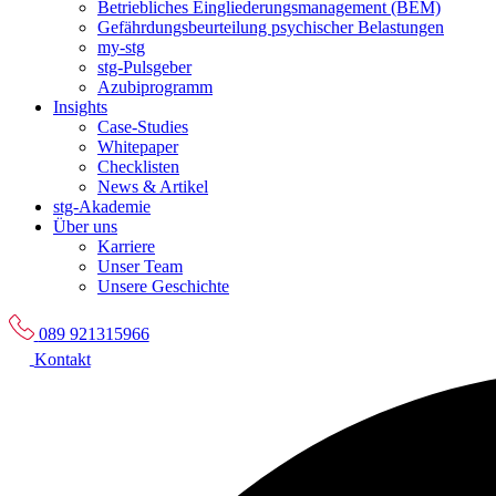
Betriebliches Eingliederungsmanagement (BEM)
Gefährdungsbeurteilung psychischer Belastungen
my-stg
stg-Pulsgeber
Azubiprogramm
Insights
Case-Studies
Whitepaper
Checklisten
News & Artikel
stg-Akademie
Über uns
Karriere
Unser Team
Unsere Geschichte
089 921315966
Kontakt