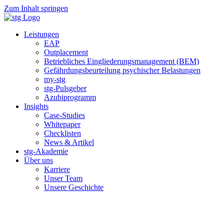
Zum Inhalt springen
Leistungen
EAP
Outplacement
Betriebliches Eingliederungsmanagement (BEM)
Gefährdungsbeurteilung psychischer Belastungen
my-stg
stg-Pulsgeber
Azubiprogramm
Insights
Case-Studies
Whitepaper
Checklisten
News & Artikel
stg-Akademie
Über uns
Karriere
Unser Team
Unsere Geschichte