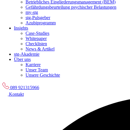
Betriebliches Eingliederungsmanagement (BEM)
Gefährdungsbeurteilung psychischer Belastungen
my-stg
stg-Pulsgeber
Azubiprogramm
Insights
Case-Studies
Whitepaper
Checklisten
News & Artikel
stg-Akademie
Über uns
Karriere
Unser Team
Unsere Geschichte
089 921315966
Kontakt