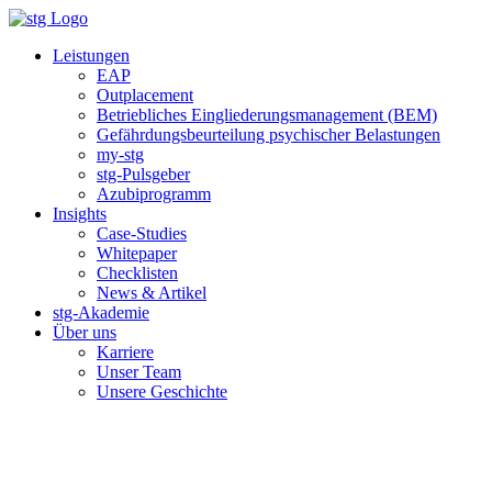
Zum
Inhalt
Leistungen
springen
EAP
Outplacement
Betriebliches Eingliederungsmanagement (BEM)
Gefährdungsbeurteilung psychischer Belastungen
my-stg
stg-Pulsgeber
Azubiprogramm
Insights
Case-Studies
Whitepaper
Checklisten
News & Artikel
stg-Akademie
Über uns
Karriere
Unser Team
Unsere Geschichte