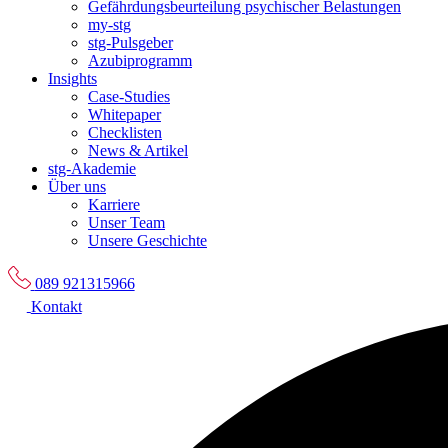
Gefährdungsbeurteilung psychischer Belastungen
my-stg
stg-Pulsgeber
Azubiprogramm
Insights
Case-Studies
Whitepaper
Checklisten
News & Artikel
stg-Akademie
Über uns
Karriere
Unser Team
Unsere Geschichte
089 921315966
Kontakt