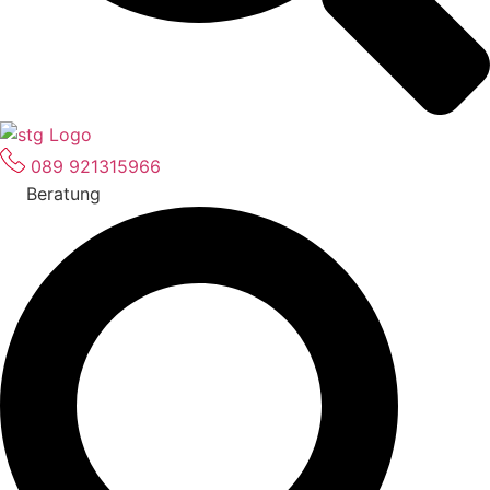
089 921315966
Beratung