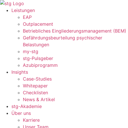
Zum
Inhalt
Leistungen
springen
EAP
Outplacement
Betriebliches Eingliederungsmanagement (BEM)
Gefährdungsbeurteilung psychischer
Belastungen
my-stg
stg-Pulsgeber
Azubiprogramm
Insights
Case-Studies
Whitepaper
Checklisten
News & Artikel
stg-Akademie
Über uns
Karriere
Unser Team