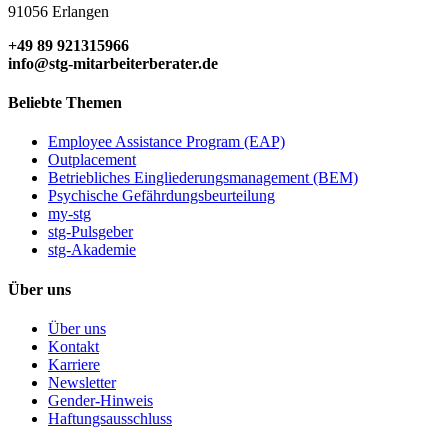
91056 Erlangen
+49 89 921315966
info@stg-mitarbeiterberater.de
Beliebte Themen
Employee Assistance Program (EAP)
Outplacement
Betriebliches Eingliederungsmanagement (BEM)
Psychische Gefährdungsbeurteilung
my-stg
stg-Pulsgeber
stg-Akademie
Über uns
Über uns
Kontakt
Karriere
Newsletter
Gender-Hinweis
Haftungsausschluss