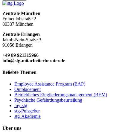
Zentrale München
Frauenlobstraße 2
80337 München
Zentrale Erlangen
Jakob-Nein-Straße 3
91056 Erlangen
+49 89 921315966
info@stg-mitarbeiterberater.de
Beliebte Themen
Employee Assistance Program (EAP)
Outplacement
Betriebliches Eingliederungsmanagement (BEM)
Psychische Gefährdungsbeurteilung
my-stg
stg-Pulsgeber
stg-Akademie
Über uns