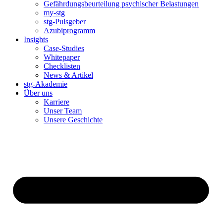
Gefährdungsbeurteilung psychischer Belastungen
my-stg
stg-Pulsgeber
Azubiprogramm
Insights
Case-Studies
Whitepaper
Checklisten
News & Artikel
stg-Akademie
Über uns
Karriere
Unser Team
Unsere Geschichte