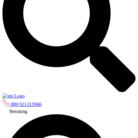
089 921315966
Beratung