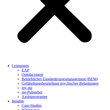
Leistungen
EAP
Outplacement
Betriebliches Eingliederungsmanagement (BEM)
Gefährdungsbeurteilung psychischer Belastungen
my-stg
stg-Pulsgeber
Azubiprogramm
Insights
Case-Studies
Whitepaper