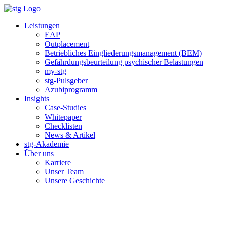
Zum
Inhalt
Leistungen
springen
EAP
Outplacement
Betriebliches Eingliederungsmanagement (BEM)
Gefährdungsbeurteilung psychischer Belastungen
my-stg
stg-Pulsgeber
Azubiprogramm
Insights
Case-Studies
Whitepaper
Checklisten
News & Artikel
stg-Akademie
Über uns
Karriere
Unser Team
Unsere Geschichte