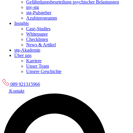
Gefährdungsbeurteilung psychischer Belastungen
my-stg
stg-Pulsgeber
Azubiprogramm
Insights
Case-Studies
Whitepaper
Checklisten
News & Artikel
stg-Akademie
Über uns
Karriere
Unser Team
Unsere Geschichte
089 921315966
Kontakt