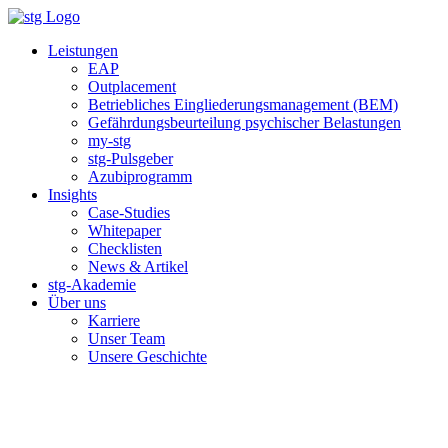
Zum
Inhalt
Leistungen
springen
EAP
Outplacement
Betriebliches Eingliederungsmanagement (BEM)
Gefährdungsbeurteilung psychischer Belastungen
my-stg
stg-Pulsgeber
Azubiprogramm
Insights
Case-Studies
Whitepaper
Checklisten
News & Artikel
stg-Akademie
Über uns
Karriere
Unser Team
Unsere Geschichte