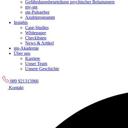
Gefährdungsbeurteilung psychischer Belastungen
my-stg
stg-Pulsgeber
Azubiprogramm
Insights
Case-Studies
Whitepaper
Checklisten
News & Artikel
stg-Akademie
Über uns
Karriere
Unser Team
Unsere Geschichte
089 921315966
Kontakt