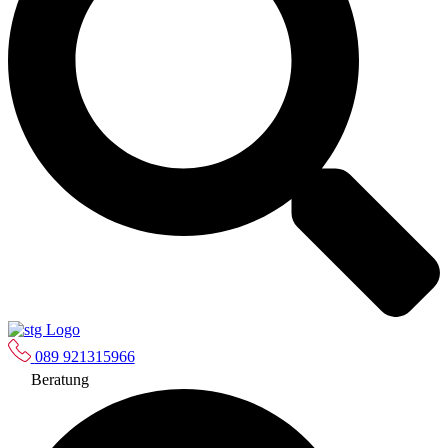
089 921315966
Beratung