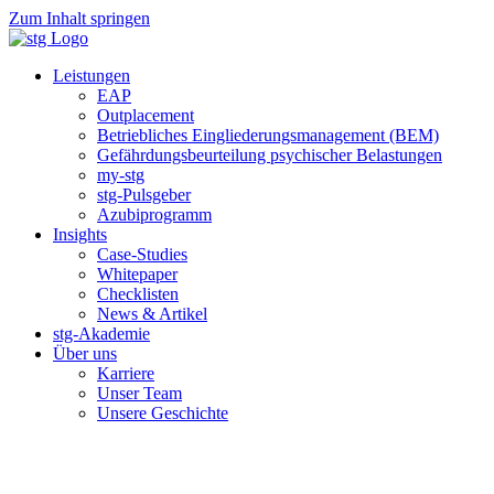
Zum Inhalt springen
Leistungen
EAP
Outplacement
Betriebliches Eingliederungsmanagement (BEM)
Gefährdungsbeurteilung psychischer Belastungen
my-stg
stg-Pulsgeber
Azubiprogramm
Insights
Case-Studies
Whitepaper
Checklisten
News & Artikel
stg-Akademie
Über uns
Karriere
Unser Team
Unsere Geschichte