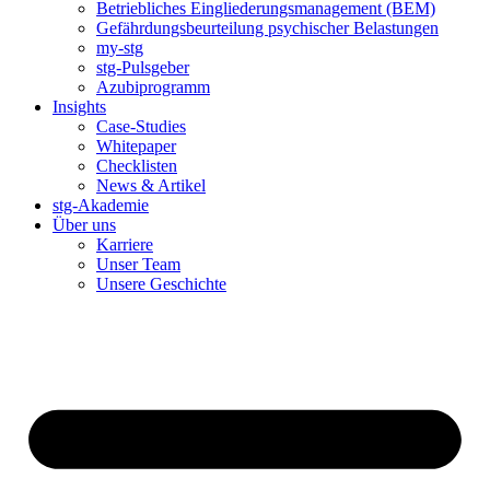
Betriebliches Eingliederungsmanagement (BEM)
Gefährdungsbeurteilung psychischer Belastungen
my-stg
stg-Pulsgeber
Azubiprogramm
Insights
Case-Studies
Whitepaper
Checklisten
News & Artikel
stg-Akademie
Über uns
Karriere
Unser Team
Unsere Geschichte