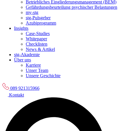
Betriebliches Eingliederungsmanagement (BEM)
Gefährdungsbeurteilung psychischer Belastungen
my-stg
stg-Pulsgeber
Azubiprogramm
Insights
Case-Studies
Whitepaper
Checklisten
News & Artikel
stg-Akademie
Über uns
Karriere
Unser Team
Unsere Geschichte
089 921315966
Kontakt