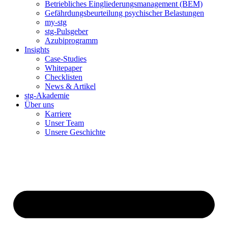
Betriebliches Eingliederungsmanagement (BEM)
Gefährdungsbeurteilung psychischer Belastungen
my-stg
stg-Pulsgeber
Azubiprogramm
Insights
Case-Studies
Whitepaper
Checklisten
News & Artikel
stg-Akademie
Über uns
Karriere
Unser Team
Unsere Geschichte