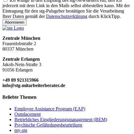
Ich willige in den Empfang des stg-Newsletters ein, den ich
jederzeit mit dem Link in den Mails selbst abbestellen kann. Mit der
Eintragung für den stg-Pulsgeber bestätigen Sie die Verarbeitung
Ihrer Daten gemäß der
Datenschutzerklärung
durch KlickTipp.
Abonnieren
Zentrale München
Frauenlobstraße 2
80337 München
Zentrale Erlangen
Jakob-Nein-Straße 3
91056 Erlangen
+49 89 921315966
info@stg-mitarbeiterberater.de
Beliebte Themen
Employee Assistance Program (EAP)
Outplacement
Betriebliches Eingliederungsmanagement (BEM)
Psychische Gefährdungsbeurteilung
my-stg