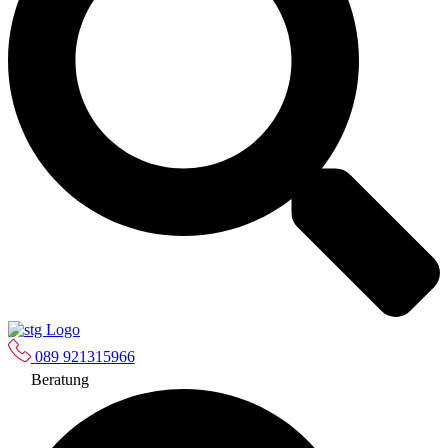
089 921315966
Beratung