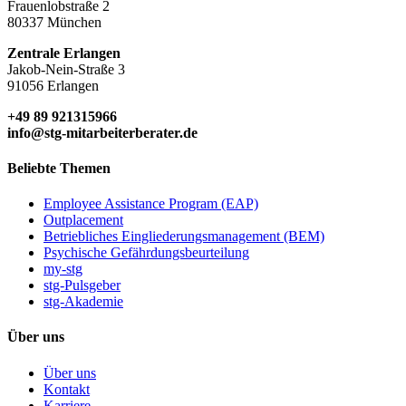
Frauenlobstraße 2
80337 München
Zentrale Erlangen
Jakob-Nein-Straße 3
91056 Erlangen
+49 89 921315966
info@stg-mitarbeiterberater.de
Beliebte Themen
Employee Assistance Program (EAP)
Outplacement
Betriebliches Eingliederungsmanagement (BEM)
Psychische Gefährdungsbeurteilung
my-stg
stg-Pulsgeber
stg-Akademie
Über uns
Über uns
Kontakt
Karriere