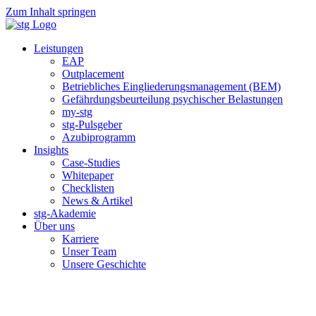
Zum Inhalt springen
Leistungen
EAP
Outplacement
Betriebliches Eingliederungsmanagement (BEM)
Gefährdungsbeurteilung psychischer Belastungen
my-stg
stg-Pulsgeber
Azubiprogramm
Insights
Case-Studies
Whitepaper
Checklisten
News & Artikel
stg-Akademie
Über uns
Karriere
Unser Team
Unsere Geschichte