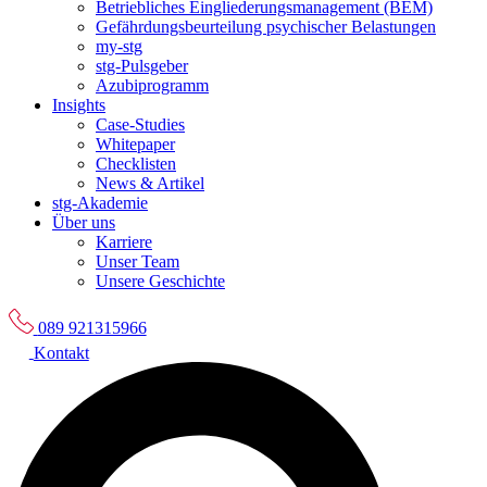
Betriebliches Eingliederungsmanagement (BEM)
Gefährdungsbeurteilung psychischer Belastungen
my-stg
stg-Pulsgeber
Azubiprogramm
Insights
Case-Studies
Whitepaper
Checklisten
News & Artikel
stg-Akademie
Über uns
Karriere
Unser Team
Unsere Geschichte
089 921315966
Kontakt