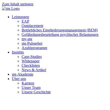
Zum Inhalt springen
Leistungen
EAP
Outplacement
Betriebliches Eingliederungsmanagement (BEM)
Gefährdungsbeurteilung psychischer Belastungen
my-stg
stg-Pulsgeber
Azubiprogramm
Insights
Case-Studies
Whitepaper
Checklisten
News & Artikel
stg-Akademie
Über uns
Karriere
Unser Team
Unsere Geschichte