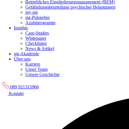
Betriebliches Eingliederungsmanagement (BEM)
Gefährdungsbeurteilung psychischer Belastungen
my-stg
stg-Pulsgeber
Azubiprogramm
Insights
Case-Studies
Whitepaper
Checklisten
News & Artikel
stg-Akademie
Über uns
Karriere
Unser Team
Unsere Geschichte
089 921315966
Kontakt