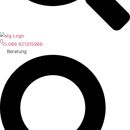
089 921315966
Beratung