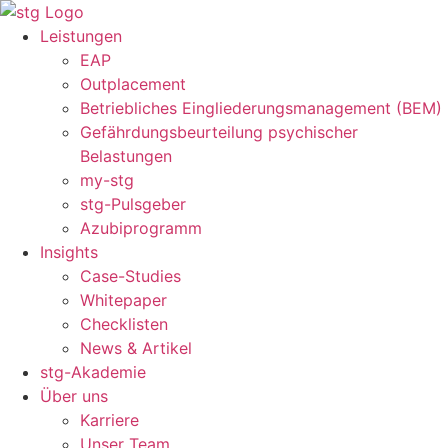
Zum
Inhalt
Leistungen
springen
EAP
Outplacement
Betriebliches Eingliederungsmanagement (BEM)
Gefährdungsbeurteilung psychischer
Belastungen
my-stg
stg-Pulsgeber
Azubiprogramm
Insights
Case-Studies
Whitepaper
Checklisten
News & Artikel
stg-Akademie
Über uns
Karriere
Unser Team