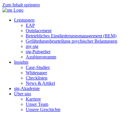
Zum Inhalt springen
Leistungen
EAP
Outplacement
Betriebliches Eingliederungsmanagement (BEM)
Gefährdungsbeurteilung psychischer Belastungen
my-stg
stg-Pulsgeber
Azubiprogramm
Insights
Case-Studies
Whitepaper
Checklisten
News & Artikel
stg-Akademie
Über uns
Karriere
Unser Team
Unsere Geschichte