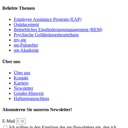
Beliebte Themen
Employee Assistance Program (EAP)
Outplacement
Betriebliches Eingliederungsmanagement (BEM)
Psychische Gefährdungsbeurteilung
my-stg
stg-Pulsgeber
stg-Akademie
Über uns
Über uns
Kontakt
Karriere
Newsletter
Gender-Hinweis
Haftungsausschluss
Abonnieren Sie unseren Newsletter!
E-Mail
Ich willige in den Empfang des stg-Newsletters ein, den ich