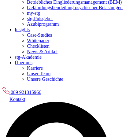
Betriebliches Eingliederungsmanagement (BEM)
Gefährdungsbeurteilung psychischer Belastungen
my-stg
stg-Pulsgeber
Azubiprogramm
Insights
Case-Studies
Whitepaper
Checklisten
News & Artikel
stg-Akademie
Über uns
Karriere
Unser Team
Unsere Geschichte
089 921315966
Kontakt