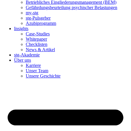
Betriebliches Eingliederungsmanagement (BEM)
Gefährdungsbeurteilung psychischer Belastungen
my-stg
stg-Pulsgeber
Azubiprogramm
Insights
Case-Studies
Whitepaper
Checklisten
News & Artikel
stg-Akademie
Über uns
Karriere
Unser Team
Unsere Geschichte