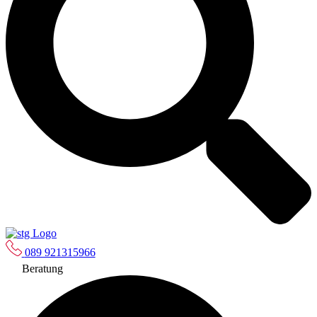
089 921315966
Beratung