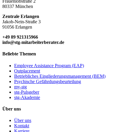
Frauenlobstraße 2
80337 München
Zentrale Erlangen
Jakob-Nein-Straße 3
91056 Erlangen
+49 89 921315966
info@stg-mitarbeiterberater.de
Beliebte Themen
Employee Assistance Program (EAP)
Outplacement
Betriebliches Eingliederungsmanagement (BEM)
Psychische Gefährdungsbeurteilung
my-stg
stg-Pulsgeber
stg-Akademie
Über uns
Über uns
Kontakt
Karriere