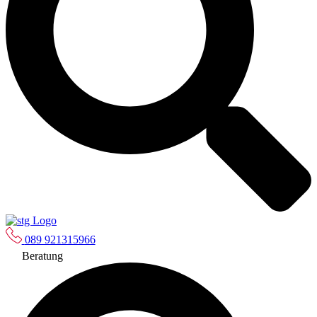
089 921315966
Beratung