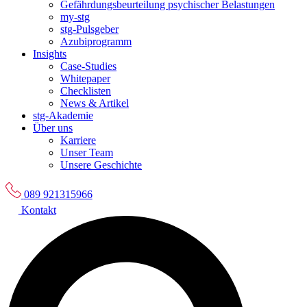
Gefährdungsbeurteilung psychischer Belastungen
my-stg
stg-Pulsgeber
Azubiprogramm
Insights
Case-Studies
Whitepaper
Checklisten
News & Artikel
stg-Akademie
Über uns
Karriere
Unser Team
Unsere Geschichte
089 921315966
Kontakt