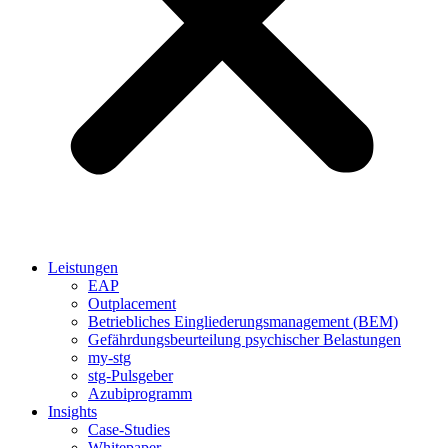
Leistungen
EAP
Outplacement
Betriebliches Eingliederungsmanagement (BEM)
Gefährdungsbeurteilung psychischer Belastungen
my-stg
stg-Pulsgeber
Azubiprogramm
Insights
Case-Studies
Whitepaper