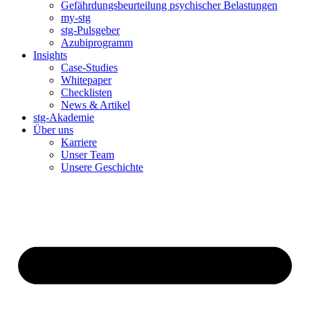
Gefährdungsbeurteilung psychischer Belastungen
my-stg
stg-Pulsgeber
Azubiprogramm
Insights
Case-Studies
Whitepaper
Checklisten
News & Artikel
stg-Akademie
Über uns
Karriere
Unser Team
Unsere Geschichte