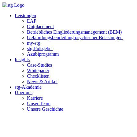
Zum
Inhalt
Leistungen
springen
EAP
Outplacement
Betriebliches Eingliederungsmanagement (BEM)
Gefährdungsbeurteilung psychischer Belastungen
my-stg
stg-Pulsgeber
Azubiprogramm
Insights
Case-Studies
Whitepaper
Checklisten
News & Artikel
stg-Akademie
Über uns
Karriere
Unser Team
Unsere Geschichte