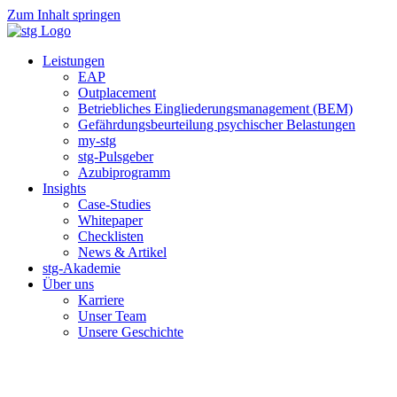
Zum Inhalt springen
Leistungen
EAP
Outplacement
Betriebliches Eingliederungsmanagement (BEM)
Gefährdungsbeurteilung psychischer Belastungen
my-stg
stg-Pulsgeber
Azubiprogramm
Insights
Case-Studies
Whitepaper
Checklisten
News & Artikel
stg-Akademie
Über uns
Karriere
Unser Team
Unsere Geschichte