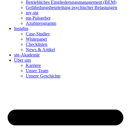
Betriebliches Eingliederungsmanagement (BEM)
Gefährdungsbeurteilung psychischer Belastungen
my-stg
stg-Pulsgeber
Azubiprogramm
Insights
Case-Studies
Whitepaper
Checklisten
News & Artikel
stg-Akademie
Über uns
Karriere
Unser Team
Unsere Geschichte