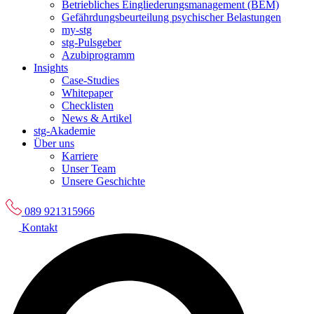
Betriebliches Eingliederungsmanagement (BEM)
Gefährdungsbeurteilung psychischer Belastungen
my-stg
stg-Pulsgeber
Azubiprogramm
Insights
Case-Studies
Whitepaper
Checklisten
News & Artikel
stg-Akademie
Über uns
Karriere
Unser Team
Unsere Geschichte
089 921315966
Kontakt