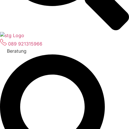
089 921315966
Beratung