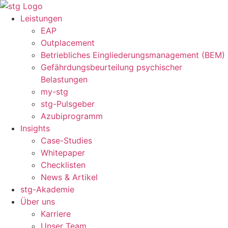
Zum
Inhalt
Leistungen
springen
EAP
Outplacement
Betriebliches Eingliederungsmanagement (BEM)
Gefährdungsbeurteilung psychischer
Belastungen
my-stg
stg-Pulsgeber
Azubiprogramm
Insights
Case-Studies
Whitepaper
Checklisten
News & Artikel
stg-Akademie
Über uns
Karriere
Unser Team