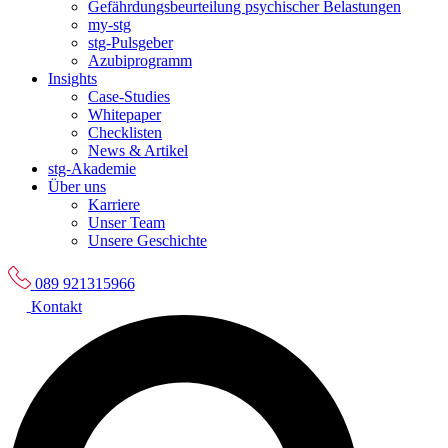
Gefährdungsbeurteilung psychischer Belastungen
my-stg
stg-Pulsgeber
Azubiprogramm
Insights
Case-Studies
Whitepaper
Checklisten
News & Artikel
stg-Akademie
Über uns
Karriere
Unser Team
Unsere Geschichte
089 921315966
Kontakt