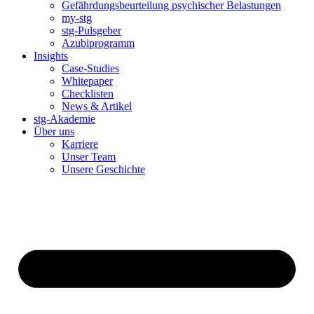
Gefährdungsbeurteilung psychischer Belastungen
my-stg
stg-Pulsgeber
Azubiprogramm
Insights
Case-Studies
Whitepaper
Checklisten
News & Artikel
stg-Akademie
Über uns
Karriere
Unser Team
Unsere Geschichte