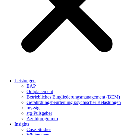
Leistungen
EAP
Outplacement
Betriebliches Eingliederungsmanagement (BEM)
Gefährdungsbeurteilung psychischer Belastungen
my-stg
stg-Pulsgeber
Azubiprogramm
Insights
Case-Studies
Whitepaper