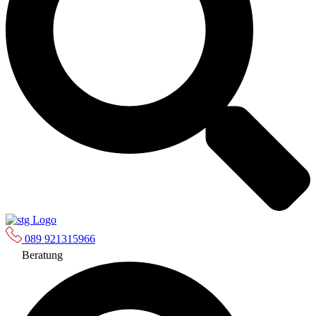
089 921315966
Beratung