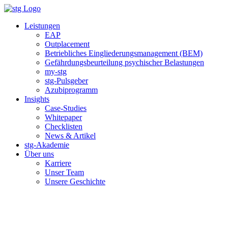
Zum
Inhalt
Leistungen
springen
EAP
Outplacement
Betriebliches Eingliederungsmanagement (BEM)
Gefährdungsbeurteilung psychischer Belastungen
my-stg
stg-Pulsgeber
Azubiprogramm
Insights
Case-Studies
Whitepaper
Checklisten
News & Artikel
stg-Akademie
Über uns
Karriere
Unser Team
Unsere Geschichte