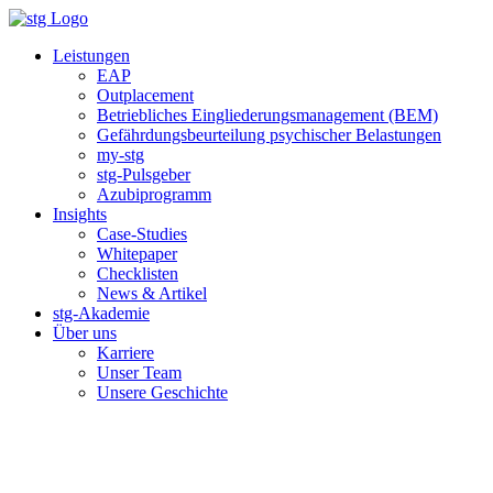
Zum
Inhalt
Leistungen
springen
EAP
Outplacement
Betriebliches Eingliederungsmanagement (BEM)
Gefährdungsbeurteilung psychischer Belastungen
my-stg
stg-Pulsgeber
Azubiprogramm
Insights
Case-Studies
Whitepaper
Checklisten
News & Artikel
stg-Akademie
Über uns
Karriere
Unser Team
Unsere Geschichte