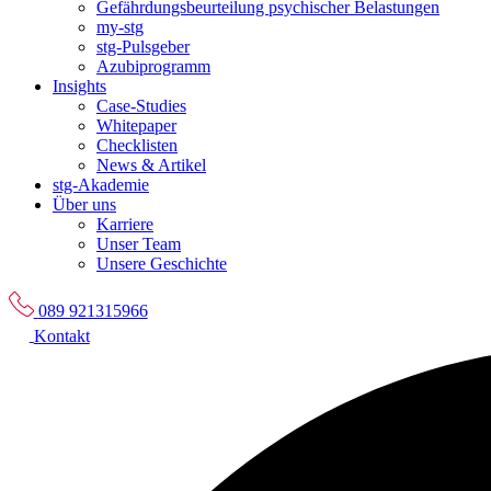
Gefährdungsbeurteilung psychischer Belastungen
my-stg
stg-Pulsgeber
Azubiprogramm
Insights
Case-Studies
Whitepaper
Checklisten
News & Artikel
stg-Akademie
Über uns
Karriere
Unser Team
Unsere Geschichte
089 921315966
Kontakt