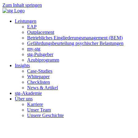
Zum Inhalt springen
Leistungen
EAP
Outplacement
Betriebliches Eingliederungsmanagement (BEM)
Gefährdungsbeurteilung psychischer Belastungen
my-stg
stg-Pulsgeber
Azubiprogramm
Insights
Case-Studies
Whitepaper
Checklisten
News & Artikel
stg-Akademie
Über uns
Karriere
Unser Team
Unsere Geschichte