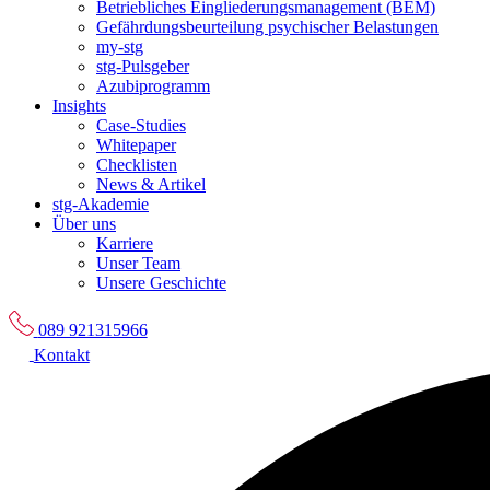
Betriebliches Eingliederungsmanagement (BEM)
Gefährdungsbeurteilung psychischer Belastungen
my-stg
stg-Pulsgeber
Azubiprogramm
Insights
Case-Studies
Whitepaper
Checklisten
News & Artikel
stg-Akademie
Über uns
Karriere
Unser Team
Unsere Geschichte
089 921315966
Kontakt